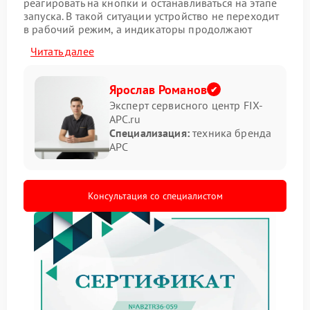
реагировать на кнопки и останавливаться на этапе
запуска. В такой ситуации устройство не переходит
в рабочий режим, а индикаторы продолжают
хаотично мигать или остаются в одном состоянии.
Читать далее
Подобная неисправность появляется после скачков
напряжения, перегрева или длительной
эксплуатации аккумуляторов.
Ярослав Романов
Эксперт сервисного центр FIX-
Какие симптомы встречаются
APC.ru
при неисправности
Специализация:
техника бренда
APC
В некоторых случаях запуск сопровождается
щелчками реле, короткими звуковыми сигналами и
самопроизвольным отключением. Иногда ИБП
Консультация со специалистом
зависает на несколько минут, после чего полностью
перестает реагировать.
зависание после включения;
мигание индикаторов;
невозможность запуска;
перезапуск без команды;
нагрев корпуса.