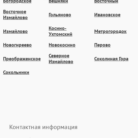
Богородское
Вешняки
Восточный
Восточное
Гольяново
Ивановское
Измайлово
Косино-
Измайлово
Метрогородок
Ухтомский
Новогиреево
Новокосино
Перово
Северное
Преображенское
Соколиная Гора
Измайлово
Сокольники
Контактная информация