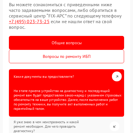
Вы можете ознакомиться с приведенными ниже
часто задаваемыми вопросами, либо обратиться в
сервисный центр “FIX-APC” по следующему телефону
+7 (495) 023-73-25
если не нашли ответ на свой
вопрос.
Общие вопросы
Вопросы по ремонту ИБП
Какие документы вы предоставляете?
На этапе приема устройства на диагностику и последующий
ремонт вам будет предоставлен заказ-наряд с указанием страховых
обязательств на ваше устройство. Далее, после выполнения работ
по ремонту техники, вы получите акт выполненных работ и
гарантийный талон.
Я уже знаю в чем неисправность и какой
ремонт необходим. Для чего проводить
диагностику?