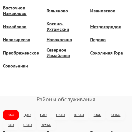
Восточное
Гольяново
Ивановское
Измайлово
Косино-
Измайлово
Метрогородок
Ухтомский
Новогиреево
Новокосино
Перово
Северное
Преображенское
Соколиная Гора
Измайлово
Сокольники
Районы обслуживания
ВАО
ЦАО
САО
СВАО
ЮВАО
ЮАО
ЮЗАО
ЗАО
СЗАО
ЗелАО