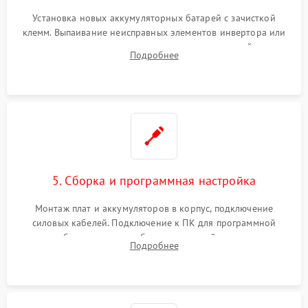
Установка новых аккумуляторных батарей с зачисткой
клемм. Выпаивание неисправных элементов инвертора или
цепи зарядки и монтаж новых радиодеталей.
Подробнее
Восстановление поврежденных токоведущих дорожек и
замена реле.
5. Сборка и программная настройка
Монтаж плат и аккумуляторов в корпус, подключение
силовых кабелей. Подключение к ПК для программной
калибровки констант батареи, настройки порогов
Подробнее
срабатывания AVR и сброса счетчиков старения АКБ.