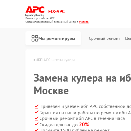
FIX-APC
Ремонт устройств APC
Специализированный cервисный центр г.
Москва
Мы ремонтируем
Срочный ремонт
Це
нт ибп APC в Москве
ИБП APC замена кулера
Замена кулера на иб
Москве
Привезем и увезем ибп APC собственной д
Гарантия на наши работы по ремонту ибп 
Срочный ремонт ибп APC в течении часа
20%
Скидка для вас до
Получите 1500 рублей на ремонт