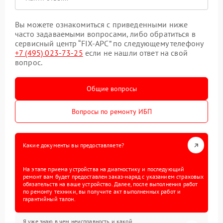
Вы можете ознакомиться с приведенными ниже
часто задаваемыми вопросами, либо обратиться в
сервисный центр “FIX-APC” по следующему телефону
+7 (495) 023-73-25
если не нашли ответ на свой
вопрос.
Общие вопросы
Вопросы по ремонту ИБП
Какие документы вы предоставляете?
На этапе приема устройства на диагностику и последующий
ремонт вам будет предоставлен заказ-наряд с указанием страховых
обязательств на ваше устройство. Далее, после выполнения работ
по ремонту техники, вы получите акт выполненных работ и
гарантийный талон.
Я уже знаю в чем неисправность и какой