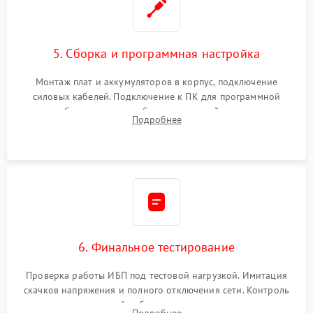
5. Сборка и программная настройка
Монтаж плат и аккумуляторов в корпус, подключение
силовых кабелей. Подключение к ПК для программной
калибровки констант батареи, настройки порогов
Подробнее
срабатывания AVR и сброса счетчиков старения АКБ.
6. Финальное тестирование
Проверка работы ИБП под тестовой нагрузкой. Имитация
скачков напряжения и полного отключения сети. Контроль
времени автономной работы, температурного режима и