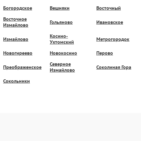
Богородское
Вешняки
Восточный
Восточное
Гольяново
Ивановское
Измайлово
Косино-
Измайлово
Метрогородок
Ухтомский
Новогиреево
Новокосино
Перово
Северное
Преображенское
Соколиная Гора
Измайлово
Сокольники