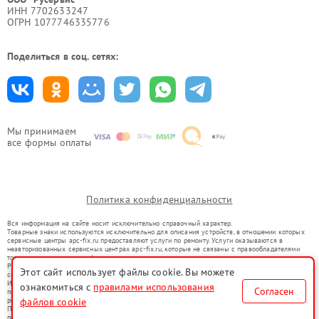
ИНН 7702633247
ОГРН 1077746335776
Поделиться в соц. сетях:
Мы принимаем
все формы оплаты
Политика конфиденциальности
Вся информация на сайте носит исключительно справочный характер.
Товарные знаки используются исключительно для описания устройств, в отношении которых
сервисные центры apc-fix.ru предоставляют услуги по ремонту. Услуги оказываются в
неавторизованных сервисных центрах apc-fix.ru, которые не связаны с правообладателями
товарных знаков или их официальными представителями.
Ремонт осуществляется для устройств, уже введенных в гражданский оборот в соответствии
Этот сайт использует файлы cookie. Вы можете
со статьей 1487 ГК РФ.
Использование товарных знаков не преследует цели индивидуализации услуг или введения
ознакомиться с
правилами использования
Согласен
потребителей в заблуждение, а служит для информирования о предоставляемых услугах по
ремонту техники указанных брендов.
файлов cookie
Представленная на сайте информация не является публичной офертой, определяемой
положениями Статьи 437(2) Гражданского кодекса РФ