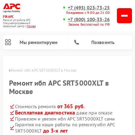
+7 (495) 023-73-25
Ежедневно с 9:00 до 21:00
FIX-APC
+7 (800) 100-33-26
Ремонт устройств APC
Специализированный
Звонок бесплатный по РФ
cервисный центр г.
Москва
Мы ремонтируем
Позвонить
оскве
Ремонт ибп APC SRT5000XLT в Москве
Ремонт ибп APC SRT5000XLT в
Москве
от 365 руб.
Стоимость ремонта
Бесплатная диагностика
даже при отказе
Привезем и увезем ибп APC SRT5000XLT сами
Гарантия на наши работы по ремонту ибп APC
до 3-х лет
SRT5000XLT