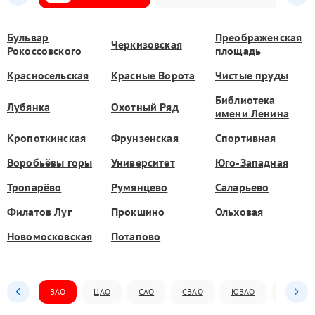
Бульвар
Преображенская
Черкизовская
Рокоссовского
площадь
Красносельская
Красные Ворота
Чистые пруды
Библиотека
Лубянка
Охотный Ряд
имени Ленина
Кропоткинская
Фрунзенская
Спортивная
Воробьёвы горы
Университет
Юго-Западная
Тропарёво
Румянцево
Саларьево
Филатов Луг
Прокшино
Ольховая
Новомосковская
Потапово
ВАО
ЦАО
САО
СВАО
ЮВАО
ЮАО