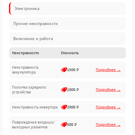
Электроника
Прочие неисправности
Включение и работа
Неисправности
Стоимость
Работа с нагрузкой
Неисправность
Звук и индикация
1500 ₽
Подробнее →
аккумулятора
Питание и режимы
Поломка зарядного
1000 ₽
Подробнее →
устройства
Интерфейсы и связь
Неисправность инвертора
2000 ₽
Подробнее →
Температура и эксплуатация
Повреждение входных/
500 ₽
Подробнее →
выходных разъемов
Механические повреждения