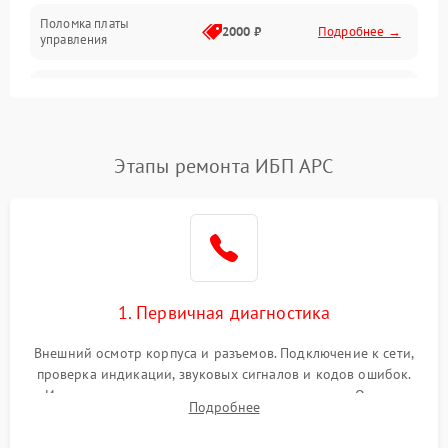
Поломка платы
Механика
2000 ₽
Подробнее →
управления
Неисправность
3000 ₽
Подробнее →
трансформатора
Повреждение
Этапы ремонта ИБП APC
500 ₽
Подробнее →
конденсаторов
Поломка предохранителя
100 ₽
Подробнее →
Неисправность системы
1000 ₽
Подробнее →
охлаждения
1. Первичная диагностика
Неисправность
500 ₽
Подробнее →
Внешний осмотр корпуса и разъемов. Подключение к сети,
индикаторов
проверка индикации, звуковых сигналов и кодов ошибок.
Измерение входного и выходного напряжения. Оценка
Поломка фильтров
Подробнее
1000 ₽
Подробнее →
реакции ИБП на отключение основного питания без
(EMI/EMC)
нагрузки.