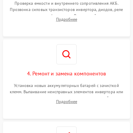
от перегрузок
Проверка емкости и внутреннего сопротивления АКБ.
Прозвонка силовых транзисторов инвертора, диодов, реле
Неисправность системы
переключения и трансформатора. Визуальный поиск вздутых
Подробнее
защиты от короткого
1500 ₽
Подробнее →
конденсаторов и прогаров на печатной плате.
замыкания
Повреждение системы
1000 ₽
Подробнее →
защиты от перегрева
Неисправность системы
защиты от
1500 ₽
Подробнее →
перенапряжения
4. Ремонт и замена компонентов
Установка новых аккумуляторных батарей с зачисткой
клемм. Выпаивание неисправных элементов инвертора или
цепи зарядки и монтаж новых радиодеталей.
Подробнее
Восстановление поврежденных токоведущих дорожек и
замена реле.