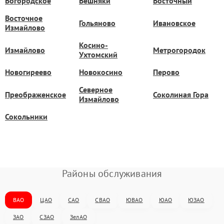
Богородское
Вешняки
Восточный
Восточное
Гольяново
Ивановское
Измайлово
Косино-
Измайлово
Метрогородок
Ухтомский
Новогиреево
Новокосино
Перово
Северное
Преображенское
Соколиная Гора
Измайлово
Сокольники
Районы обслуживания
ВАО
ЦАО
САО
СВАО
ЮВАО
ЮАО
ЮЗАО
ЗАО
СЗАО
ЗелАО