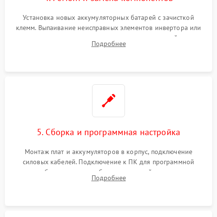
Установка новых аккумуляторных батарей с зачисткой
клемм. Выпаивание неисправных элементов инвертора или
цепи зарядки и монтаж новых радиодеталей.
Подробнее
Восстановление поврежденных токоведущих дорожек и
замена реле.
5. Сборка и программная настройка
Монтаж плат и аккумуляторов в корпус, подключение
силовых кабелей. Подключение к ПК для программной
калибровки констант батареи, настройки порогов
Подробнее
срабатывания AVR и сброса счетчиков старения АКБ.