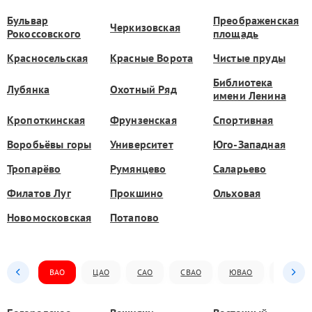
Бульвар
Преображенская
Черкизовская
Рокоссовского
площадь
Красносельская
Красные Ворота
Чистые пруды
Библиотека
Лубянка
Охотный Ряд
имени Ленина
Кропоткинская
Фрунзенская
Спортивная
Воробьёвы горы
Университет
Юго-Западная
Тропарёво
Румянцево
Саларьево
Филатов Луг
Прокшино
Ольховая
Новомосковская
Потапово
ВАО
ЦАО
САО
СВАО
ЮВАО
ЮАО