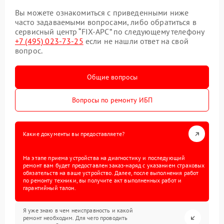
Вы можете ознакомиться с приведенными ниже
часто задаваемыми вопросами, либо обратиться в
сервисный центр “FIX-APC” по следующему телефону
+7 (495) 023-73-25
если не нашли ответ на свой
вопрос.
Общие вопросы
Вопросы по ремонту ИБП
Какие документы вы предоставляете?
На этапе приема устройства на диагностику и последующий
ремонт вам будет предоставлен заказ-наряд с указанием страховых
обязательств на ваше устройство. Далее, после выполнения работ
по ремонту техники, вы получите акт выполненных работ и
гарантийный талон.
Я уже знаю в чем неисправность и какой
ремонт необходим. Для чего проводить