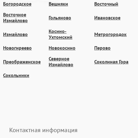
Богородское
Вешняки
Восточный
Восточное
Гольяново
Ивановское
Измайлово
Косино-
Измайлово
Метрогородок
Ухтомский
Новогиреево
Новокосино
Перово
Северное
Преображенское
Соколиная Гора
Измайлово
Сокольники
Контактная информация