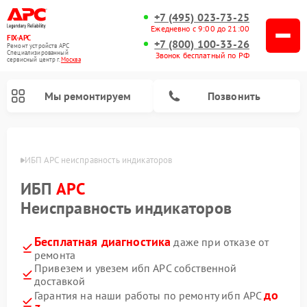
+7 (495) 023-73-25
Ежедневно с 9:00 до 21:00
FIX-APC
+7 (800) 100-33-26
Ремонт устройств APC
Специализированный
Звонок бесплатный по РФ
cервисный центр г.
Москва
Мы ремонтируем
Позвонить
оскве
ИБП APC неисправность индикаторов
ИБП
APC
Неисправность индикаторов
Бесплатная диагностика
даже при отказе от
ремонта
Привезем и увезем ибп APC собственной
доставкой
до
Гарантия на наши работы по ремонту ибп APC