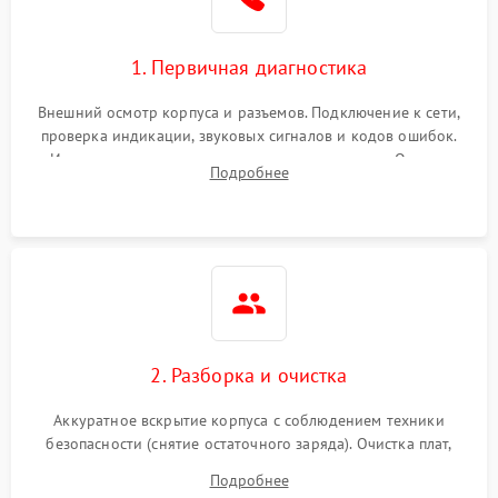
1. Первичная диагностика
Внешний осмотр корпуса и разъемов. Подключение к сети,
проверка индикации, звуковых сигналов и кодов ошибок.
Измерение входного и выходного напряжения. Оценка
Подробнее
реакции ИБП на отключение основного питания без
нагрузки.
2. Разборка и очистка
Аккуратное вскрытие корпуса с соблюдением техники
безопасности (снятие остаточного заряда). Очистка плат,
радиаторов и кулеров от пыли с помощью сжатого воздуха
Подробнее
и кистей для предотвращения перегрева и замыканий.