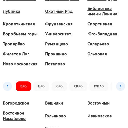
Библиотека
Лубянка
Охотный Ряд
имени Ленина
Кропоткинская
Фрунзенская
Спортивная
Воробьёвы горы
Университет
Юго-Западная
Тропарёво
Румянцево
Саларьево
Филатов Луг
Прокшино
Ольховая
Новомосковская
Потапово
ВАО
ЦАО
САО
СВАО
ЮВАО
ЮАО
Богородское
Вешняки
Восточный
Восточное
Гольяново
Ивановское
Измайлово