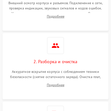
Внешний осмотр корпуса и разъемов. Подключение к сети,
проверка индикации, звуковых сигналов и кодов ошибок.
Измерение входного и выходного напряжения. Оценка
Подробнее
реакции ИБП на отключение основного питания без
нагрузки.
2. Разборка и очистка
Аккуратное вскрытие корпуса с соблюдением техники
безопасности (снятие остаточного заряда). Очистка плат,
радиаторов и кулеров от пыли с помощью сжатого воздуха
Подробнее
и кистей для предотвращения перегрева и замыканий.