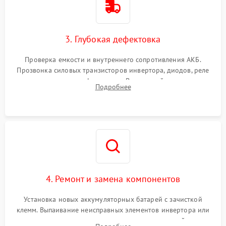
3. Глубокая дефектовка
Проверка емкости и внутреннего сопротивления АКБ.
Прозвонка силовых транзисторов инвертора, диодов, реле
переключения и трансформатора. Визуальный поиск вздутых
Подробнее
конденсаторов и прогаров на печатной плате.
4. Ремонт и замена компонентов
Установка новых аккумуляторных батарей с зачисткой
клемм. Выпаивание неисправных элементов инвертора или
цепи зарядки и монтаж новых радиодеталей.