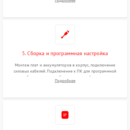
Подробнее
Восстановление поврежденных токоведущих дорожек и
замена реле.
5. Сборка и программная настройка
Монтаж плат и аккумуляторов в корпус, подключение
силовых кабелей. Подключение к ПК для программной
калибровки констант батареи, настройки порогов
Подробнее
срабатывания AVR и сброса счетчиков старения АКБ.