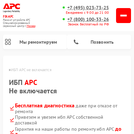
+7 (495) 023-73-25
Ежедневно с 9:00 до 21:00
FIX-APC
+7 (800) 100-33-26
Ремонт устройств APC
Специализированный
Звонок бесплатный по РФ
cервисный центр г.
Москва
Мы ремонтируем
Позвонить
оскве
ИБП APC не включается
ИБП
APC
Не включается
Бесплатная диагностика
даже при отказе от
ремонта
Привезем и увезем ибп APC собственной
доставкой
до
Гарантия на наши работы по ремонту ибп APC