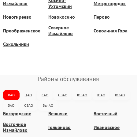
Косино-
Измайлово
Метрогородок
Ухтомский
Новогиреево
Новокосино
Перово
Северное
Преображенское
Соколиная Гора
Измайлово
Сокольники
Районы обслуживания
ВАО
ЦАО
САО
СВАО
ЮВАО
ЮАО
ЮЗАО
ЗАО
СЗАО
ЗелАО
Богородское
Вешняки
Восточный
Восточное
Гольяново
Ивановское
Измайлово