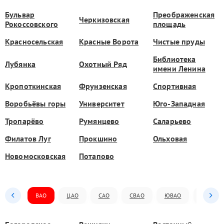
Бульвар
Преображенская
Черкизовская
Рокоссовского
площадь
Красносельская
Красные Ворота
Чистые пруды
Библиотека
Лубянка
Охотный Ряд
имени Ленина
Кропоткинская
Фрунзенская
Спортивная
Воробьёвы горы
Университет
Юго-Западная
Тропарёво
Румянцево
Саларьево
Филатов Луг
Прокшино
Ольховая
Новомосковская
Потапово
ВАО
ЦАО
САО
СВАО
ЮВАО
ЮАО