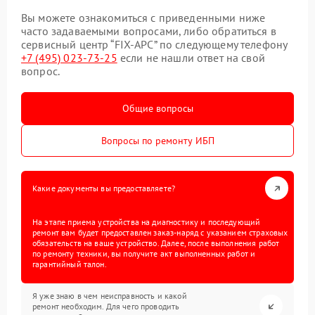
Вы можете ознакомиться с приведенными ниже
часто задаваемыми вопросами, либо обратиться в
сервисный центр “FIX-APC” по следующему телефону
+7 (495) 023-73-25
если не нашли ответ на свой
вопрос.
Общие вопросы
Вопросы по ремонту ИБП
Какие документы вы предоставляете?
На этапе приема устройства на диагностику и последующий
ремонт вам будет предоставлен заказ-наряд с указанием страховых
обязательств на ваше устройство. Далее, после выполнения работ
по ремонту техники, вы получите акт выполненных работ и
гарантийный талон.
Я уже знаю в чем неисправность и какой
ремонт необходим. Для чего проводить