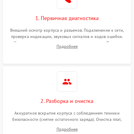
1. Первичная диагностика
Внешний осмотр корпуса и разъемов. Подключение к сети,
проверка индикации, звуковых сигналов и кодов ошибок.
Измерение входного и выходного напряжения. Оценка
Подробнее
реакции ИБП на отключение основного питания без
нагрузки.
2. Разборка и очистка
Аккуратное вскрытие корпуса с соблюдением техники
безопасности (снятие остаточного заряда). Очистка плат,
радиаторов и кулеров от пыли с помощью сжатого воздуха
Подробнее
и кистей для предотвращения перегрева и замыканий.