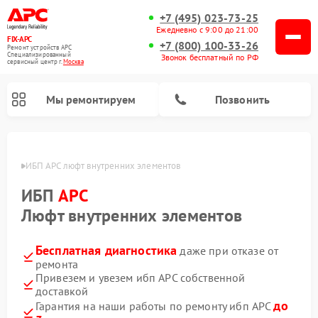
+7 (495) 023-73-25
Ежедневно с 9:00 до 21:00
FIX-APC
+7 (800) 100-33-26
Ремонт устройств APC
Специализированный
Звонок бесплатный по РФ
cервисный центр г.
Москва
Мы ремонтируем
Позвонить
оскве
ИБП APC люфт внутренних элементов
ИБП
APC
Люфт внутренних элементов
Бесплатная диагностика
даже при отказе от
ремонта
Привезем и увезем ибп APC собственной
доставкой
до
Гарантия на наши работы по ремонту ибп APC