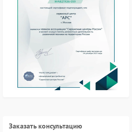
При подобных признаках ремонт APC позволяет
предотвратить дальнейшее повреждение
креплений и электронных деталей.
Что стоит сделать до обращения
к специалистам
Сначала желательно отключить устройство от сети и
не использовать его под нагрузкой. Также стоит
убедиться, что корпус не имеет механических
повреждений и следов падения.
Отключить ИБП от оборудования.
Проверить фиксацию корпуса.
Не перемещать устройство во время работы.
Избегать перегрева.
Когда шум и вибрация сохраняются, стоит
обратиться в сервис APC. Самостоятельная разборка
может привести к повреждению креплений, платы
управления и аккумуляторного блока.
Заказать консультацию
Ремонт в сервисном центре