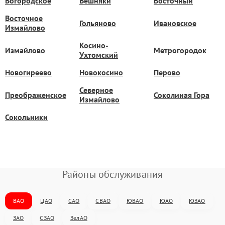
Богородское
Вешняки
Восточный
Восточное
Гольяново
Ивановское
Измайлово
Косино-
Измайлово
Метрогородок
Ухтомский
Новогиреево
Новокосино
Перово
Северное
Преображенское
Соколиная Гора
Измайлово
Сокольники
Районы обслуживания
ВАО
ЦАО
САО
СВАО
ЮВАО
ЮАО
ЮЗАО
ЗАО
СЗАО
ЗелАО