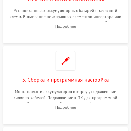
Установка новых аккумуляторных батарей с зачисткой
клемм. Выпаивание неисправных элементов инвертора или
цепи зарядки и монтаж новых радиодеталей.
Подробнее
Восстановление поврежденных токоведущих дорожек и
замена реле.
5. Сборка и программная настройка
Монтаж плат и аккумуляторов в корпус, подключение
силовых кабелей. Подключение к ПК для программной
калибровки констант батареи, настройки порогов
Подробнее
срабатывания AVR и сброса счетчиков старения АКБ.