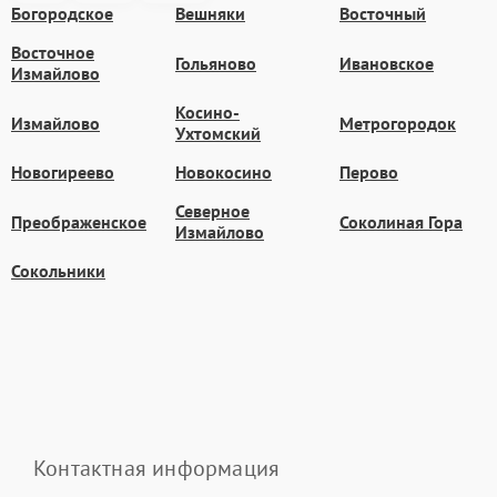
Богородское
Вешняки
Восточный
Восточное
Гольяново
Ивановское
Измайлово
Косино-
Измайлово
Метрогородок
Ухтомский
Новогиреево
Новокосино
Перово
Северное
Преображенское
Соколиная Гора
Измайлово
Сокольники
Контактная информация