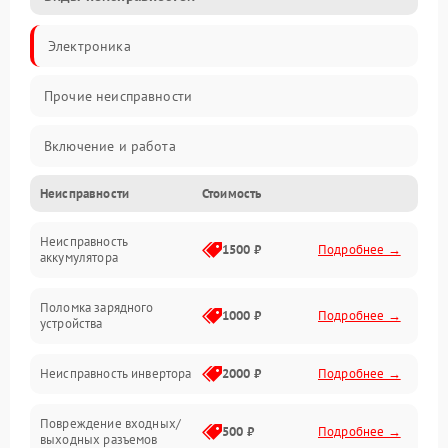
Электроника
Прочие неисправности
Включение и работа
Неисправности
Стоимость
Работа с нагрузкой
Неисправность
Звук и индикация
1500 ₽
Подробнее →
аккумулятора
Питание и режимы
Поломка зарядного
1000 ₽
Подробнее →
устройства
Интерфейсы и связь
Неисправность инвертора
2000 ₽
Подробнее →
Температура и эксплуатация
Повреждение входных/
500 ₽
Подробнее →
выходных разъемов
Механические повреждения