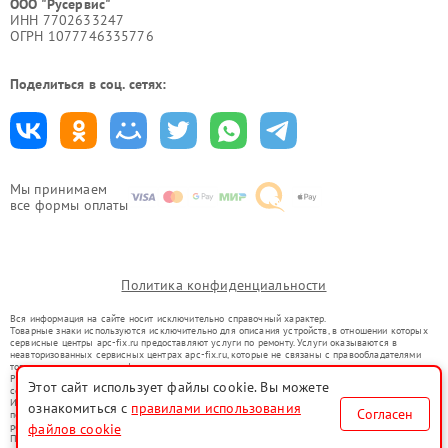
ООО "Русервис"
ИНН 7702633247
ОГРН 1077746335776
Поделиться в соц. сетях:
Мы принимаем
все формы оплаты
Политика конфиденциальности
Вся информация на сайте носит исключительно справочный характер.
Товарные знаки используются исключительно для описания устройств, в отношении которых
сервисные центры apc-fix.ru предоставляют услуги по ремонту. Услуги оказываются в
неавторизованных сервисных центрах apc-fix.ru, которые не связаны с правообладателями
товарных знаков или их официальными представителями.
Ремонт осуществляется для устройств, уже введенных в гражданский оборот в соответствии
Этот сайт использует файлы cookie. Вы можете
со статьей 1487 ГК РФ.
Использование товарных знаков не преследует цели индивидуализации услуг или введения
ознакомиться с
правилами использования
Согласен
потребителей в заблуждение, а служит для информирования о предоставляемых услугах по
ремонту техники указанных брендов.
файлов cookie
Представленная на сайте информация не является публичной офертой, определяемой