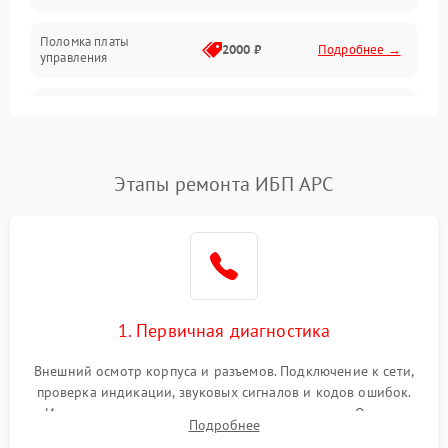
Поломка платы
Механика
2000 ₽
Подробнее →
управления
Неисправность
3000 ₽
Подробнее →
трансформатора
Повреждение
Этапы ремонта ИБП APC
500 ₽
Подробнее →
конденсаторов
Поломка предохранителя
100 ₽
Подробнее →
Неисправность системы
1000 ₽
Подробнее →
охлаждения
1. Первичная диагностика
Неисправность
500 ₽
Подробнее →
Внешний осмотр корпуса и разъемов. Подключение к сети,
индикаторов
проверка индикации, звуковых сигналов и кодов ошибок.
Измерение входного и выходного напряжения. Оценка
Поломка фильтров
Подробнее
1000 ₽
Подробнее →
реакции ИБП на отключение основного питания без
(EMI/EMC)