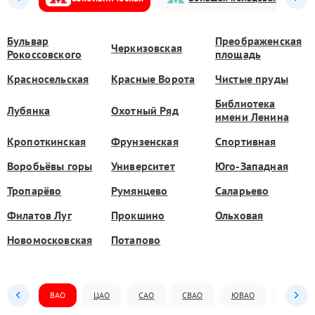
Бульвар
Преображенская
Черкизовская
Рокоссовского
площадь
Красносельская
Красные Ворота
Чистые пруды
Библиотека
Лубянка
Охотный Ряд
имени Ленина
Кропоткинская
Фрунзенская
Спортивная
Воробьёвы горы
Университет
Юго-Западная
Тропарёво
Румянцево
Саларьево
Филатов Луг
Прокшино
Ольховая
Новомосковская
Потапово
ВАО
ЦАО
САО
СВАО
ЮВАО
ЮАО