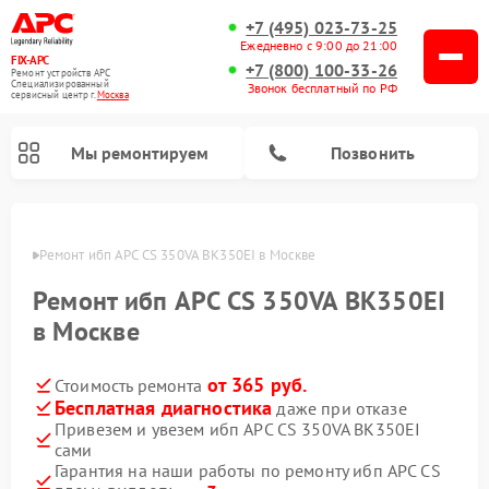
+7 (495) 023-73-25
Ежедневно с 9:00 до 21:00
FIX-APC
+7 (800) 100-33-26
Ремонт устройств APC
Специализированный
Звонок бесплатный по РФ
cервисный центр г.
Москва
Мы ремонтируем
Позвонить
оскве
Ремонт ибп APC CS 350VA BK350EI в Москве
Ремонт ибп APC CS 350VA BK350EI
в Москве
от 365 руб.
Стоимость ремонта
Бесплатная диагностика
даже при отказе
Привезем и увезем ибп APC CS 350VA BK350EI
сами
Гарантия на наши работы по ремонту ибп APC CS