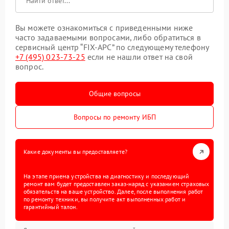
Вы можете ознакомиться с приведенными ниже
часто задаваемыми вопросами, либо обратиться в
сервисный центр “FIX-APC” по следующему телефону
+7 (495) 023-73-25
если не нашли ответ на свой
вопрос.
Общие вопросы
Вопросы по ремонту ИБП
Какие документы вы предоставляете?
На этапе приема устройства на диагностику и последующий
ремонт вам будет предоставлен заказ-наряд с указанием страховых
обязательств на ваше устройство. Далее, после выполнения работ
по ремонту техники, вы получите акт выполненных работ и
гарантийный талон.