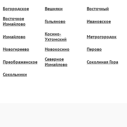
Богородское
Вешняки
Восточный
Восточное
Гольяново
Ивановское
Измайлово
Косино-
Измайлово
Метрогородок
Ухтомский
Новогиреево
Новокосино
Перово
Северное
Преображенское
Соколиная Гора
Измайлово
Сокольники