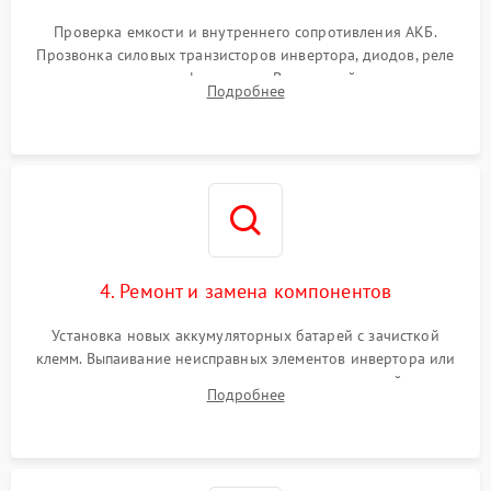
Поломка системы защиты
1000 ₽
Подробнее →
от перегрузок
Проверка емкости и внутреннего сопротивления АКБ.
Прозвонка силовых транзисторов инвертора, диодов, реле
Неисправность системы
переключения и трансформатора. Визуальный поиск вздутых
Подробнее
защиты от короткого
1500 ₽
Подробнее →
конденсаторов и прогаров на печатной плате.
замыкания
Повреждение системы
1000 ₽
Подробнее →
защиты от перегрева
Неисправность системы
защиты от
1500 ₽
Подробнее →
перенапряжения
4. Ремонт и замена компонентов
Установка новых аккумуляторных батарей с зачисткой
клемм. Выпаивание неисправных элементов инвертора или
цепи зарядки и монтаж новых радиодеталей.
Подробнее
Восстановление поврежденных токоведущих дорожек и
замена реле.