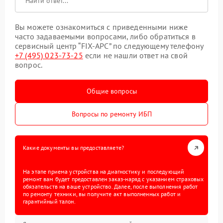
Вы можете ознакомиться с приведенными ниже
часто задаваемыми вопросами, либо обратиться в
сервисный центр “FIX-APC” по следующему телефону
+7 (495) 023-73-25
если не нашли ответ на свой
вопрос.
Общие вопросы
Вопросы по ремонту ИБП
Какие документы вы предоставляете?
На этапе приема устройства на диагностику и последующий
ремонт вам будет предоставлен заказ-наряд с указанием страховых
обязательств на ваше устройство. Далее, после выполнения работ
по ремонту техники, вы получите акт выполненных работ и
гарантийный талон.