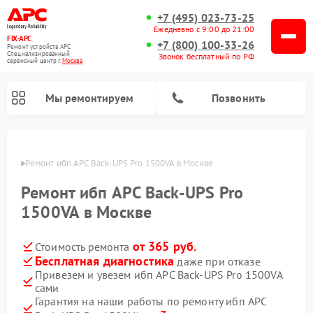
+7 (495) 023-73-25
Ежедневно с 9:00 до 21:00
FIX-APC
+7 (800) 100-33-26
Ремонт устройств APC
Специализированный
Звонок бесплатный по РФ
cервисный центр г.
Москва
Мы ремонтируем
Позвонить
оскве
Ремонт ибп APC Back-UPS Pro 1500VA в Москве
Ремонт ибп APC Back-UPS Pro
1500VA в Москве
от 365 руб.
Стоимость ремонта
Бесплатная диагностика
даже при отказе
Привезем и увезем ибп APC Back-UPS Pro 1500VA
сами
Гарантия на наши работы по ремонту ибп APC