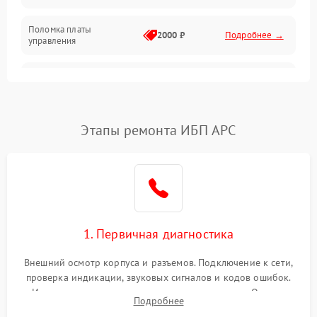
Поломка платы
Механика
2000 ₽
Подробнее →
управления
Неисправность
3000 ₽
Подробнее →
трансформатора
Повреждение
Этапы ремонта ИБП APC
500 ₽
Подробнее →
конденсаторов
Поломка предохранителя
100 ₽
Подробнее →
Неисправность системы
1000 ₽
Подробнее →
охлаждения
1. Первичная диагностика
Неисправность
500 ₽
Подробнее →
Внешний осмотр корпуса и разъемов. Подключение к сети,
индикаторов
проверка индикации, звуковых сигналов и кодов ошибок.
Измерение входного и выходного напряжения. Оценка
Поломка фильтров
Подробнее
1000 ₽
Подробнее →
реакции ИБП на отключение основного питания без
(EMI/EMC)