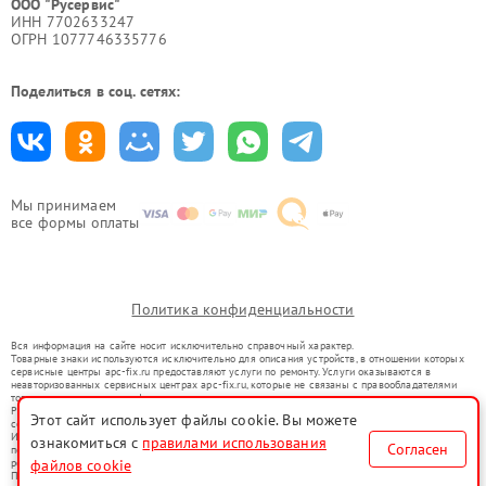
ООО "Русервис"
ИНН 7702633247
ОГРН 1077746335776
Поделиться в соц. сетях:
Мы принимаем
все формы оплаты
Политика конфиденциальности
Вся информация на сайте носит исключительно справочный характер.
Товарные знаки используются исключительно для описания устройств, в отношении которых
сервисные центры apc-fix.ru предоставляют услуги по ремонту. Услуги оказываются в
неавторизованных сервисных центрах apc-fix.ru, которые не связаны с правообладателями
товарных знаков или их официальными представителями.
Ремонт осуществляется для устройств, уже введенных в гражданский оборот в соответствии
Этот сайт использует файлы cookie. Вы можете
со статьей 1487 ГК РФ.
Использование товарных знаков не преследует цели индивидуализации услуг или введения
ознакомиться с
правилами использования
Согласен
потребителей в заблуждение, а служит для информирования о предоставляемых услугах по
ремонту техники указанных брендов.
файлов cookie
Представленная на сайте информация не является публичной офертой, определяемой