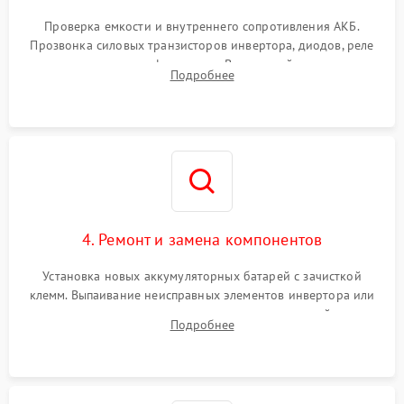
Поломка системы защиты
1000 ₽
Подробнее →
от перегрузок
Проверка емкости и внутреннего сопротивления АКБ.
Прозвонка силовых транзисторов инвертора, диодов, реле
Неисправность системы
переключения и трансформатора. Визуальный поиск вздутых
Подробнее
защиты от короткого
1500 ₽
Подробнее →
конденсаторов и прогаров на печатной плате.
замыкания
Повреждение системы
1000 ₽
Подробнее →
защиты от перегрева
Неисправность системы
защиты от
1500 ₽
Подробнее →
перенапряжения
4. Ремонт и замена компонентов
Установка новых аккумуляторных батарей с зачисткой
клемм. Выпаивание неисправных элементов инвертора или
цепи зарядки и монтаж новых радиодеталей.
Подробнее
Восстановление поврежденных токоведущих дорожек и
замена реле.