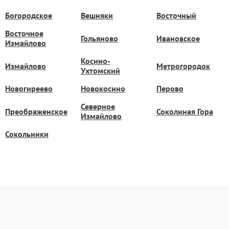
Богородское
Вешняки
Восточный
Восточное
Гольяново
Ивановское
Измайлово
Косино-
Измайлово
Метрогородок
Ухтомский
Новогиреево
Новокосино
Перово
Северное
Преображенское
Соколиная Гора
Измайлово
Сокольники