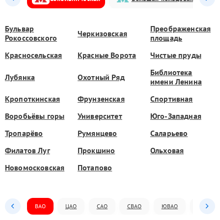
Бульвар
Преображенская
Черкизовская
Рокоссовского
площадь
Красносельская
Красные Ворота
Чистые пруды
Библиотека
Лубянка
Охотный Ряд
имени Ленина
Кропоткинская
Фрунзенская
Спортивная
Воробьёвы горы
Университет
Юго-Западная
Тропарёво
Румянцево
Саларьево
Филатов Луг
Прокшино
Ольховая
Новомосковская
Потапово
ВАО
ЦАО
САО
СВАО
ЮВАО
ЮАО