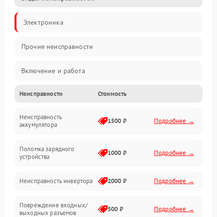
Электроника
Прочие неисправности
Включение и работа
Неисправности
Стоимость
Работа с нагрузкой
Неисправность
Звук и индикация
1500 ₽
Подробнее →
аккумулятора
Питание и режимы
Поломка зарядного
1000 ₽
Подробнее →
устройства
Интерфейсы и связь
Неисправность инвертора
2000 ₽
Подробнее →
Температура и эксплуатация
Повреждение входных/
500 ₽
Подробнее →
выходных разъемов
Механические повреждения