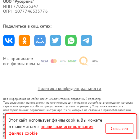
ООО "Русервис"
ИНН 7702633247
ОГРН 1077746335776
Поделиться в соц. сетях:
Мы принимаем
все формы оплаты
Политика конфиденциальности
Вся информация на сайте носит исключительно справочный характер.
Товарные знаки используются исключительно для описания устройств, в отношении которых
сервисные центры apc-fix.ru предоставляют услуги по ремонту. Услуги оказываются в
неавторизованных сервисных центрах apc-fix.ru, которые не связаны с правообладателями
товарных знаков или их официальными представителями.
Ремонт осуществляется для устройств, уже введенных в гражданский оборот в соответствии
Этот сайт использует файлы cookie. Вы можете
со статьей 1487 ГК РФ.
Использование товарных знаков не преследует цели индивидуализации услуг или введения
ознакомиться с
правилами использования
Согласен
потребителей в заблуждение, а служит для информирования о предоставляемых услугах по
ремонту техники указанных брендов.
файлов cookie
Представленная на сайте информация не является публичной офертой, определяемой