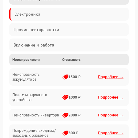
Электроника
Прочие неисправности
Включение и работа
Неисправности
Стоимость
Работа с нагрузкой
Неисправность
Звук и индикация
1500 ₽
Подробнее →
аккумулятора
Питание и режимы
Поломка зарядного
1000 ₽
Подробнее →
устройства
Интерфейсы и связь
Неисправность инвертора
2000 ₽
Подробнее →
Температура и эксплуатация
Повреждение входных/
500 ₽
Подробнее →
выходных разъемов
Механические повреждения