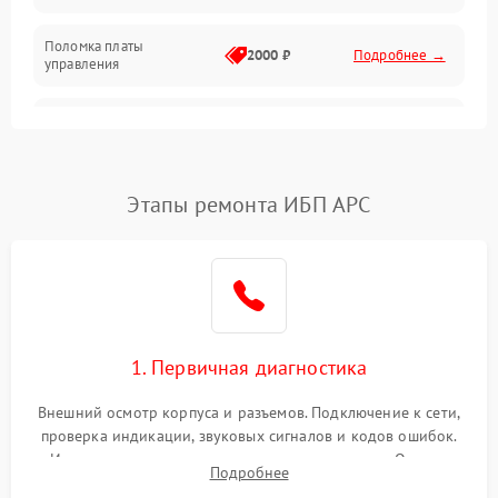
Поломка платы
Механика
2000 ₽
Подробнее →
управления
Неисправность
3000 ₽
Подробнее →
трансформатора
Повреждение
Этапы ремонта ИБП APC
500 ₽
Подробнее →
конденсаторов
Поломка предохранителя
100 ₽
Подробнее →
Неисправность системы
1000 ₽
Подробнее →
охлаждения
1. Первичная диагностика
Неисправность
500 ₽
Подробнее →
Внешний осмотр корпуса и разъемов. Подключение к сети,
индикаторов
проверка индикации, звуковых сигналов и кодов ошибок.
Измерение входного и выходного напряжения. Оценка
Поломка фильтров
Подробнее
1000 ₽
Подробнее →
реакции ИБП на отключение основного питания без
(EMI/EMC)