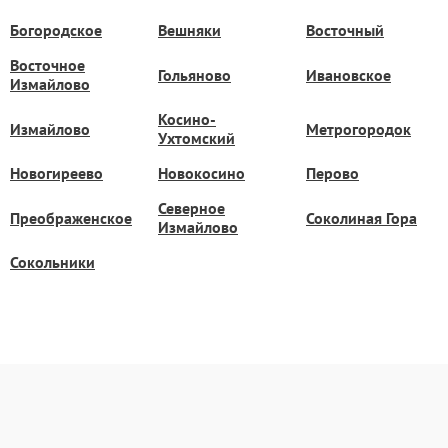
Богородское
Вешняки
Восточный
Восточное
Гольяново
Ивановское
Измайлово
Косино-
Измайлово
Метрогородок
Ухтомский
Новогиреево
Новокосино
Перово
Северное
Преображенское
Соколиная Гора
Измайлово
Сокольники