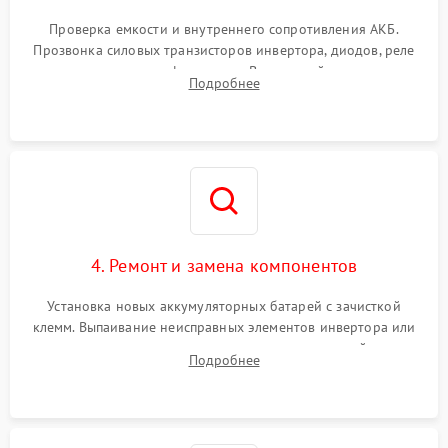
Поломка системы защиты
1000 ₽
Подробнее →
от перегрузок
Проверка емкости и внутреннего сопротивления АКБ.
Прозвонка силовых транзисторов инвертора, диодов, реле
Неисправность системы
переключения и трансформатора. Визуальный поиск вздутых
Подробнее
защиты от короткого
1500 ₽
Подробнее →
конденсаторов и прогаров на печатной плате.
замыкания
Повреждение системы
1000 ₽
Подробнее →
защиты от перегрева
Неисправность системы
защиты от
1500 ₽
Подробнее →
перенапряжения
4. Ремонт и замена компонентов
Установка новых аккумуляторных батарей с зачисткой
клемм. Выпаивание неисправных элементов инвертора или
цепи зарядки и монтаж новых радиодеталей.
Подробнее
Восстановление поврежденных токоведущих дорожек и
замена реле.