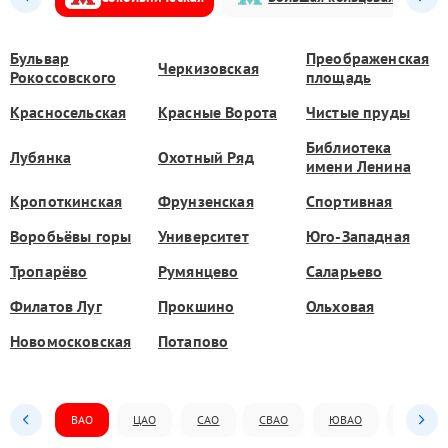
Бульвар
Преображенская
Черкизовская
Рокоссовского
площадь
Красносельская
Красные Ворота
Чистые пруды
Библиотека
Лубянка
Охотный Ряд
имени Ленина
Кропоткинская
Фрунзенская
Спортивная
Воробьёвы горы
Университет
Юго-Западная
Тропарёво
Румянцево
Саларьево
Филатов Луг
Прокшино
Ольховая
Новомосковская
Потапово
ВАО
ЦАО
САО
СВАО
ЮВАО
ЮАО