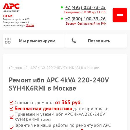
+7 (495) 023-73-25
Ежедневно с 9:00 до 21:00
FIX-APC
+7 (800) 100-33-26
Ремонт устройств APC
Специализированный
Звонок бесплатный по РФ
cервисный центр г.
Москва
Мы ремонтируем
Позвонить
оскве
Ремонт ибп APC 4kVA 220-240V SYH4K6RMI в Москве
Ремонт ибп APC 4kVA 220-240V
SYH4K6RMI в Москве
от 365 руб.
Стоимость ремонта
Бесплатная диагностика
даже при отказе
Привезем и увезем ибп APC 4kVA 220-240V
SYH4K6RMI сами
Гарантия на наши работы по ремонту ибп APC