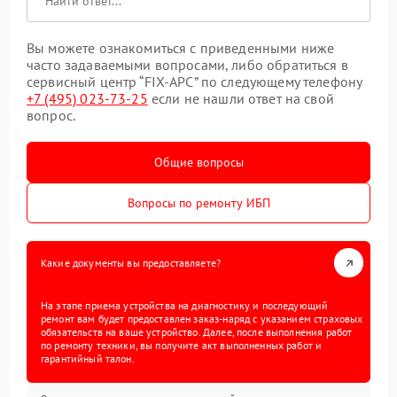
Вы можете ознакомиться с приведенными ниже
часто задаваемыми вопросами, либо обратиться в
сервисный центр “FIX-APC” по следующему телефону
+7 (495) 023-73-25
если не нашли ответ на свой
вопрос.
Общие вопросы
Вопросы по ремонту ИБП
Какие документы вы предоставляете?
На этапе приема устройства на диагностику и последующий
ремонт вам будет предоставлен заказ-наряд с указанием страховых
обязательств на ваше устройство. Далее, после выполнения работ
по ремонту техники, вы получите акт выполненных работ и
гарантийный талон.