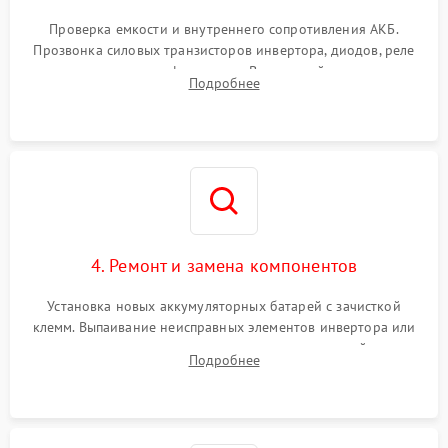
Поломка системы защиты
1000 ₽
Подробнее →
от перегрузок
Проверка емкости и внутреннего сопротивления АКБ.
Прозвонка силовых транзисторов инвертора, диодов, реле
Неисправность системы
переключения и трансформатора. Визуальный поиск вздутых
Подробнее
защиты от короткого
1500 ₽
Подробнее →
конденсаторов и прогаров на печатной плате.
замыкания
Повреждение системы
1000 ₽
Подробнее →
защиты от перегрева
Неисправность системы
защиты от
1500 ₽
Подробнее →
перенапряжения
4. Ремонт и замена компонентов
Установка новых аккумуляторных батарей с зачисткой
клемм. Выпаивание неисправных элементов инвертора или
цепи зарядки и монтаж новых радиодеталей.
Подробнее
Восстановление поврежденных токоведущих дорожек и
замена реле.