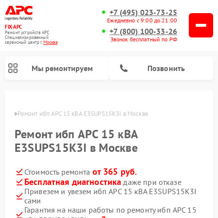
+7 (495) 023-73-25
Ежедневно с 9:00 до 21:00
FIX-APC
+7 (800) 100-33-26
Ремонт устройств APC
Специализированный
Звонок бесплатный по РФ
cервисный центр г.
Москва
Мы ремонтируем
Позвонить
оскве
Ремонт ибп APC 15 кВА E3SUPS15K3I в Москве
Ремонт ибп APC 15 кВА
E3SUPS15K3I в Москве
от 365 руб.
Стоимость ремонта
Бесплатная диагностика
даже при отказе
Привезем и увезем ибп APC 15 кВА E3SUPS15K3I
сами
Гарантия на наши работы по ремонту ибп APC 15