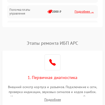
Поломка платы
Механика
2000 ₽
Подробнее →
управления
Неисправность
3000 ₽
Подробнее →
трансформатора
Повреждение
Этапы ремонта ИБП APC
500 ₽
Подробнее →
конденсаторов
Поломка предохранителя
100 ₽
Подробнее →
Неисправность системы
1000 ₽
Подробнее →
охлаждения
1. Первичная диагностика
Неисправность
500 ₽
Подробнее →
Внешний осмотр корпуса и разъемов. Подключение к сети,
индикаторов
проверка индикации, звуковых сигналов и кодов ошибок.
Измерение входного и выходного напряжения. Оценка
Поломка фильтров
Подробнее
1000 ₽
Подробнее →
реакции ИБП на отключение основного питания без
(EMI/EMC)