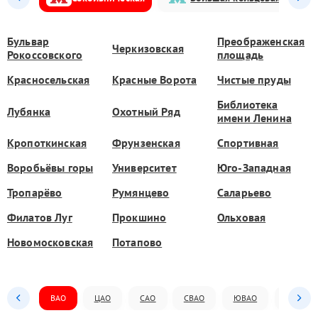
Бульвар
Преображенская
Черкизовская
Рокоссовского
площадь
Красносельская
Красные Ворота
Чистые пруды
Библиотека
Лубянка
Охотный Ряд
имени Ленина
Кропоткинская
Фрунзенская
Спортивная
Воробьёвы горы
Университет
Юго-Западная
Тропарёво
Румянцево
Саларьево
Филатов Луг
Прокшино
Ольховая
Новомосковская
Потапово
ВАО
ЦАО
САО
СВАО
ЮВАО
ЮАО