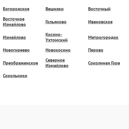
Богородское
Вешняки
Восточный
Восточное
Гольяново
Ивановское
Измайлово
Косино-
Измайлово
Метрогородок
Ухтомский
Новогиреево
Новокосино
Перово
Северное
Преображенское
Соколиная Гора
Измайлово
Сокольники