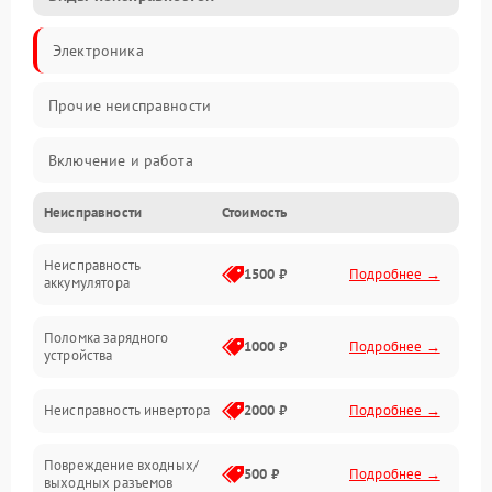
Электроника
Прочие неисправности
Включение и работа
Неисправности
Стоимость
Работа с нагрузкой
Неисправность
Звук и индикация
1500 ₽
Подробнее →
аккумулятора
Питание и режимы
Поломка зарядного
1000 ₽
Подробнее →
устройства
Интерфейсы и связь
Неисправность инвертора
2000 ₽
Подробнее →
Температура и эксплуатация
Повреждение входных/
500 ₽
Подробнее →
выходных разъемов
Механические повреждения