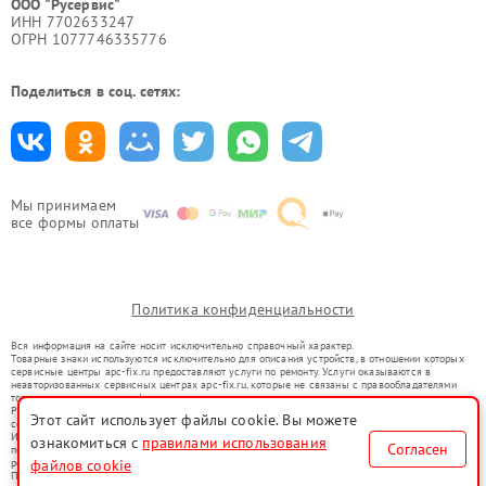
ООО "Русервис"
ИНН 7702633247
ОГРН 1077746335776
Поделиться в соц. сетях:
Мы принимаем
все формы оплаты
Политика конфиденциальности
Вся информация на сайте носит исключительно справочный характер.
Товарные знаки используются исключительно для описания устройств, в отношении которых
сервисные центры apc-fix.ru предоставляют услуги по ремонту. Услуги оказываются в
неавторизованных сервисных центрах apc-fix.ru, которые не связаны с правообладателями
товарных знаков или их официальными представителями.
Ремонт осуществляется для устройств, уже введенных в гражданский оборот в соответствии
Этот сайт использует файлы cookie. Вы можете
со статьей 1487 ГК РФ.
Использование товарных знаков не преследует цели индивидуализации услуг или введения
ознакомиться с
правилами использования
Согласен
потребителей в заблуждение, а служит для информирования о предоставляемых услугах по
ремонту техники указанных брендов.
файлов cookie
Представленная на сайте информация не является публичной офертой, определяемой